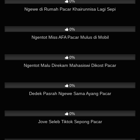
0%
Ngewe di Rumah Pacar Khairunnisa Lagi Sepi
26
01:55
0%
Ngentot Miss AFA Pacar Mulus di Mobil
78
04:05
0%
Ngentot Malu Direkam Mahasiswi Dikost Pacar
109
05:10
0%
Dedek Pasrah Ngewe Sama Ayang Pacar
25
04:26
0%
Jove Seleb Tiktok Sepong Pacar
37
03:06