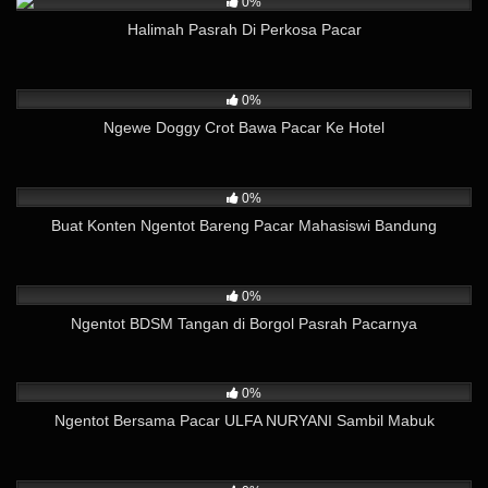
0%
Halimah Pasrah Di Perkosa Pacar
18
03:16
0%
Ngewe Doggy Crot Bawa Pacar Ke Hotel
62
04:21
0%
Buat Konten Ngentot Bareng Pacar Mahasiswi Bandung
50
19:55
0%
Ngentot BDSM Tangan di Borgol Pasrah Pacarnya
21
05:32
0%
Ngentot Bersama Pacar ULFA NURYANI Sambil Mabuk
84
16:59