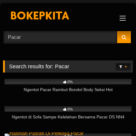
Skip
to
content
Search results for:
Pacar
12
05:47
0%
Ngentot Pacar Rambut Bondol Body Seksi Hot
12
18:30
0%
Ngentot di Sofa Sampe Kelelahan Bersama Pacar DS NN4
26
02:11