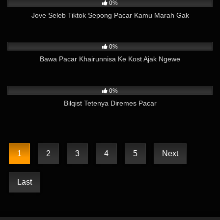
0%
Jove Seleb Tiktok Sepong Pacar Kamu Marah Gak
61
09:04
0%
Bawa Pacar Khairunnisa Ke Kost Ajak Ngewe
35
02:22
0%
Bilqist Tetenya Diremes Pacar
1
2
3
4
5
Next
Last