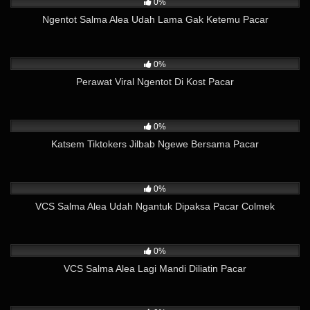
0%
Ngentot Salma Alea Udah Lama Gak Ketemu Pacar
41
07:33
0%
Perawat Viral Ngentot Di Kost Pacar
35
02:42
0%
Katsem Tiktokers Jilbab Ngewe Bersama Pacar
73
04:33
0%
VCS Salma Alea Udah Ngantuk Dipaksa Pacar Colmek
51
11:55
0%
VCS Salma Alea Lagi Mandi Diliatin Pacar
204
10:21