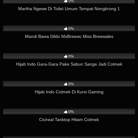
0%
Martha Ngewe Di Toilet Umum Tempat Nongkrong 1
5
06:00
0%
Mandi Bawa Dildo MsBreewc Miss Breewales
16
03:37
0%
Hijab Indo Gara-Gara Pake Sabun Sange Jadi Colmek
21
08:12
0%
Hijab Indo Colmek Di Kursi Gaming
3
02:38
0%
Cicireal Tanktop Hitam Colmek
7
01:26