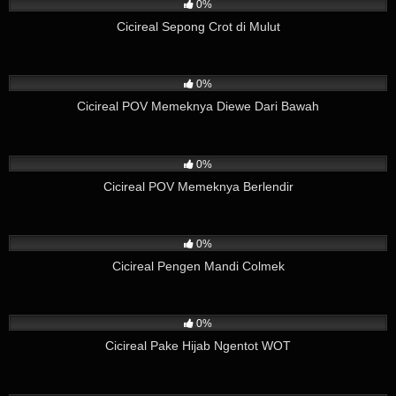
0%
Cicireal Sepong Crot di Mulut
28
02:49
0%
Cicireal POV Memeknya Diewe Dari Bawah
4
04:12
0%
Cicireal POV Memeknya Berlendir
15
01:59
0%
Cicireal Pengen Mandi Colmek
3
03:57
0%
Cicireal Pake Hijab Ngentot WOT
14
02:37