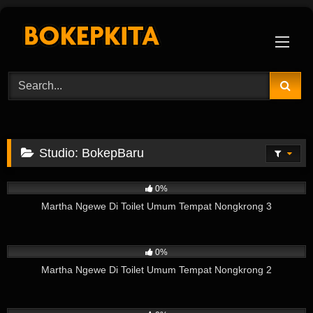
Skip
to
content
Studio:
BokepBaru
16
02:31
0%
Martha Ngewe Di Toilet Umum Tempat Nongkrong 3
8
06:58
0%
Martha Ngewe Di Toilet Umum Tempat Nongkrong 2
12
08:51