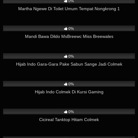
0%
Martha Ngewe Di Toilet Umum Tempat Nongkrong 1
2
06:00
0%
Mandi Bawa Dildo MsBreewc Miss Breewales
11
03:37
0%
Hijab Indo Gara-Gara Pake Sabun Sange Jadi Colmek
15
08:12
0%
Hijab Indo Colmek Di Kursi Gaming
3
02:38
0%
Cicireal Tanktop Hitam Colmek
6
01:26