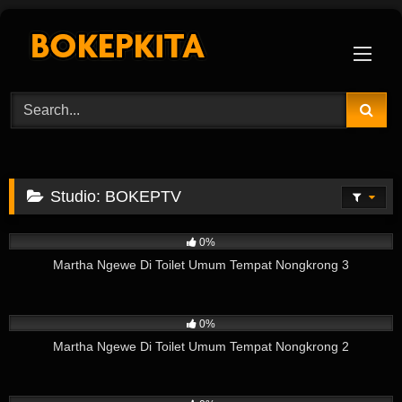
Skip
to
content
Studio:
BOKEPTV
2
02:31
0%
Martha Ngewe Di Toilet Umum Tempat Nongkrong 3
2
06:58
0%
Martha Ngewe Di Toilet Umum Tempat Nongkrong 2
2
08:51