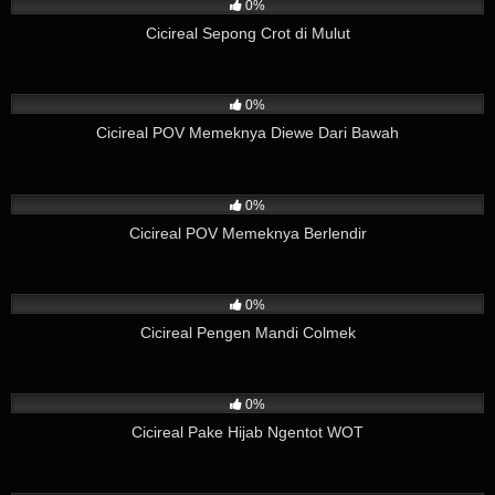
0%
Cicireal Sepong Crot di Mulut
21
02:49
0%
Cicireal POV Memeknya Diewe Dari Bawah
3
04:12
0%
Cicireal POV Memeknya Berlendir
13
01:59
0%
Cicireal Pengen Mandi Colmek
3
03:57
0%
Cicireal Pake Hijab Ngentot WOT
11
02:37