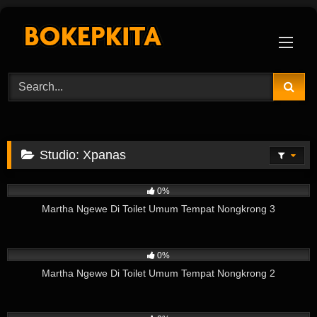
Skip
to
content
Studio:
Xpanas
2
02:31
0%
Martha Ngewe Di Toilet Umum Tempat Nongkrong 3
2
06:58
0%
Martha Ngewe Di Toilet Umum Tempat Nongkrong 2
2
08:51