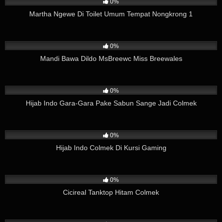
0%
Martha Ngewe Di Toilet Umum Tempat Nongkrong 1
2
06:00
0%
Mandi Bawa Dildo MsBreewc Miss Breewales
11
03:37
0%
Hijab Indo Gara-Gara Pake Sabun Sange Jadi Colmek
15
08:12
0%
Hijab Indo Colmek Di Kursi Gaming
3
02:38
0%
Cicireal Tanktop Hitam Colmek
6
01:26