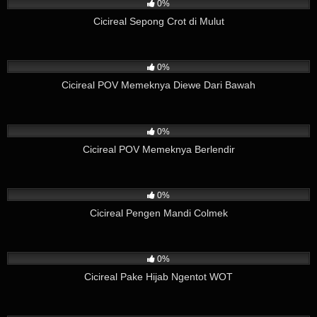
0%
Cicireal Sepong Crot di Mulut
21
02:49
0%
Cicireal POV Memeknya Diewe Dari Bawah
3
04:12
0%
Cicireal POV Memeknya Berlendir
13
01:59
0%
Cicireal Pengen Mandi Colmek
3
03:57
0%
Cicireal Pake Hijab Ngentot WOT
11
02:37